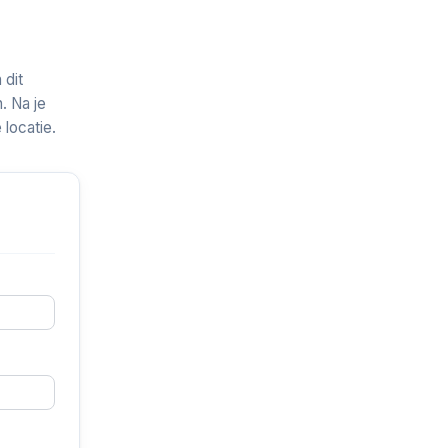
 dit
. Na je
 locatie.