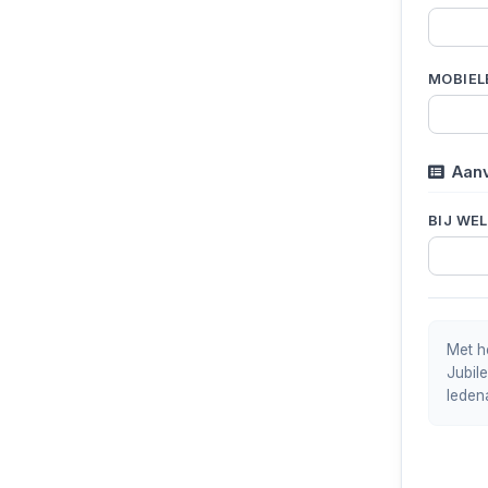
MOBIEL
Aanv
BIJ WEL
Met h
Jubil
leden